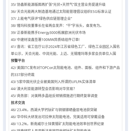
35/ 协鑫新能源版图再扩张“光伏+天然气”双主营业务提速升级
36/ 天合光能两大制造基地通过太阳能管理倡议组织ESG标准认证
37/ 上能电气获评“绿色供应链管理企业”
38/ 隆玛科技董事长在省两会发声：“干”字当头，奋发有为。
39/ 正泰新能携手Energy3000拓展欧洲光伏市场
40/ 中建材浚鑫签署100MW异质结组件订单!
41/ 喜讯：省工信厅公示2024年江苏省绿色工厂、绿色工业园区入围名
单公示，天合光能、中润光能、上迈、无锡隆玛等多家会员单位入围
预警平台
42/ 美国ITC发布对TOPCon太阳能电池、组件、面板、组件和下游产品
的337部分终裁
43/ 5家中国光伏企业被美国列入所谓的UFLPA实体清单
44/ 澳大利亚能源转型会否影响对华贸易？
45/ 商务部：对美韩多晶硅反倾销措施进行期终复审调查
技术交流
46/ 23.4%，西湖大学钙钛矿与铜铟镓硒叠层电池获突破
46/ 华中科大研发出可拉伸太阳能电池，完美适用可穿戴设备
48/ 13.2%，新南威尔士锌黄锡矿太阳能电池效率创世界纪录
49/ 瑞典研究人员用新法高效回收钙钛矿太阳能电池