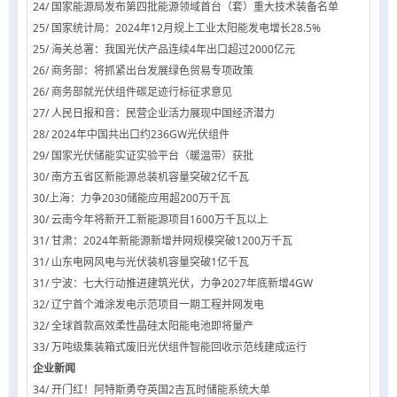
24/ 国家能源局发布第四批能源领域首台（套）重大技术装备名单
25/ 国家统计局：2024年12月规上工业太阳能发电增长28.5%
25/ 海关总署：我国光伏产品连续4年出口超过2000亿元
26/ 商务部：将抓紧出台发展绿色贸易专项政策
26/ 商务部就光伏组件碳足迹行标征求意见
27/ 人民日报和音：民营企业活力展现中国经济潜力
28/ 2024年中国共出口约236GW光伏组件
29/ 国家光伏储能实证实验平台（暖温带）获批
30/ 南方五省区新能源总装机容量突破2亿千瓦
30/上海：力争2030储能应用超200万千瓦
30/ 云南今年将新开工新能源项目1600万千瓦以上
31/ 甘肃：2024年新能源新增并网规模突破1200万千瓦
31/ 山东电网风电与光伏装机容量突破1亿千瓦
31/ 宁波：七大行动推进建筑光伏，力争2027年底新增4GW
32/ 辽宁首个滩涂发电示范项目一期工程并网发电
32/ 全球首款高效柔性晶硅太阳能电池即将量产
33/ 万吨级集装箱式废旧光伏组件智能回收示范线建成运行
企业新闻
34/ 开门红！阿特斯勇夺英国2吉瓦时储能系统大单