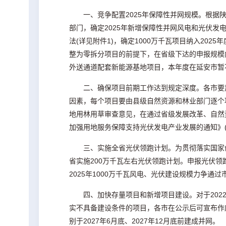
一、竞争配置2025年保障性并网规模。根据
部门，确定2025年新增保障性并网风电和光伏发
法(详见附件1)，确定1000万千瓦项目纳入20
整为零拆分项目的前提下，在省级下达的申报规模
外送通道配套新能源基地项目，本年度在延安市暂
二、确保项目前期工作达到规定深度。各市要
因素，每个项目要由县级自然资源和林业部门逐个
地用林用草审查意见，在通过省级发展改革、自然
加强用地服务保障支持光伏发电产业发展的通知》(陕自
三、实施全省光伏领跑计划。为贯彻落实国家
省实施200万千瓦左右光伏领跑计划。申报光伏领
2025年1000万千瓦风电、光伏建设规模力争
四、加快存量项目和新增项目建设。对于202
实不具备建设条件的项目，各市在公示后可宣布作废
别于2027年6月底、2027年12月底前建成并网。