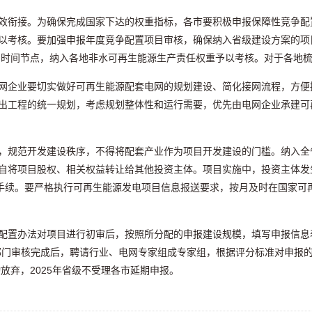
效衔接。为确保完成国家下达的权重指标，各市要积极申报保障性竞争配
以考核。要加强申报年度竞争配置项目审核，确保纳入省级建设方案的项
成的时间节点，纳入各地非水可再生能源生产责任权重予以考核。对于各地
网企业要切实做好可再生能源配套电网的规划建设、简化接网流程，方便
套送出工程的统一规划，考虑规划整体性和运行需要，优先由电网企业承建
，规范开发建设秩序，不得将配套产业作为项目开发建设的门槛。纳入全
自将项目股权、相关权益转让给其他投资主体。项目实施中，投资主体发
关手续。要严格执行可再生能源发电项目信息报送要求，按月及时在国家可
置办法对项目进行初审后，按照所分配的申报建设规模，填写申报信息表(
部门审核完成后，聘请行业、电网专家组成专家组，根据评分标准对申报
放弃，2025年省级不受理各市延期申报。