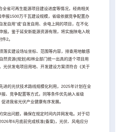
，结合全省可再生能源项目建设进度等情况，经商相关
级申报1500万千瓦建设规模，省级依据竞争配置办
“自发自用”或“自发自用、余电上网的项目，在不化
申报。鉴于延安新能源资源有限，将实施陕电入皖
附件2。
须落实建设场址坐标、范围等内容，排查用地敏感
然资源(规划)和林业部门统一出具的逐个项目用
。光伏发电项目用地、开发建设方案须符合《关于
进的光伏技术路线规模化利用，2025年计划在全
县申报、竞争配置等方式，同等条件优先纳入省级
化，促进我省光伏产业健康有序发展。
在的突出问题，确保在规定时间内并网发电。对于切
26年6月底前完成核准(备案)，光伏、风电应分