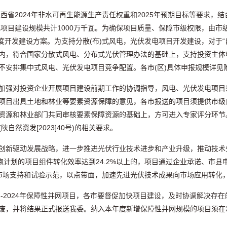
陕西省2024年非水可再生能源生产责任权重和2025年预期目标等要求
电项目建设规模共计1000万千瓦。为确保项目质量、保障市级权限，由市
25年度开发建设方案。为支持分散(布)式风电，光伏发电项目开发建设，对于
内，符合国家分散式风电、分布式光伏管理办法的基础上，支持投资主体
不安排集中式风电、光伏发电项目竞争配置。各市(区)具体申报规模详见
加强对投资企业开展项目建设前期工作的协调指导，风电、光伏发电项目
项目出具土地和林业等要素资源保障的意见，各市报送的项目须提供市级自
资源和林业部门共同审核要素保障资源的基础上，方可进入专家评分环节
然资发[2023]40号)的相关要求。
创新驱动发展战略，进一步推进光伏行业技术进步和产业升级，推动技术先
跑计划的项目组件转化效率达到24.2%以上的，项目通过企业承诺、市
通过市场支持和试验示范，以点带面，加速先进光伏技术成果向市场应用转
2-2024年保障性并网项目，各市要督促加快项目建设，及时协调解决存
，并将结果正式报送我委。纳入本年度新增保障性并网规模的项目须在20