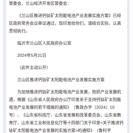
管委会，兰山经济开发区管委会：
《兰山区推进钙钛矿太阳能电池产业发展实施方案》已经
区政府常务会议审议通过，现印发给你们，请结合实际，认真
贯彻执行。
临沂市兰山区人民政府办公室
2024年5月31日
（此件主动公开）
兰山区推进钙钛矿太阳能电池产业发展实施方案
为加快推进钙钛矿太阳能电池产业发展，抢抓产业发展机
遇，根据《山东省人民政府办公厅印发关于支持钙钛矿太阳能
电池产业发展的若干措施的通知》（鲁政办字〔2024〕10
号）、《山东省科技厅、山东省发展和改革委员会、山东省教
育厅、山东省工业和信息化厅等十四部门关于印发<关于推进钙
钛矿太阳能电池产业发展的实施方案>的通知》（鲁科字