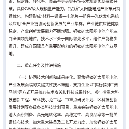
备、稳定性、转化率、良品率等关键共性技术难题实现持续突
破，具备GW级大规模量产能力。钙钛矿太阳能电池产业布局持
续优化，构建形成“材料—设备—电池片—组件—光伏发电系统
及应用”全产业链协同创新发展的产业集群，产业链供应链健康
稳定，产业创新发展能力不断增强。钙钛矿太阳能电池产能达
到全国领先地位，技术水平处于国际领先水平，组件产能稳步
提升，建成在国际具有重要影响力的钙钛矿太阳能电池产业基
地。
二、重点任务及推进措施
（一）协同技术创新和成果转化。聚焦钙钛矿太阳能电池
产业发展面临的关键共性技术难题，支持企业以“揭榜挂帅”“赛
马制”等方式开展核心技术攻关和科技成果转化，参与省重大科
技创新工程、省科技示范工程、市重点研发计划、区科技创新
发展计划等各级各类科技计划项目，重点突破钙钛矿太阳能电
池大面积制备、高光电转化率、高稳定性、高良品率等一批关
键核心技术，加大重大装备及工艺开发力度，加快钙钛矿太阳