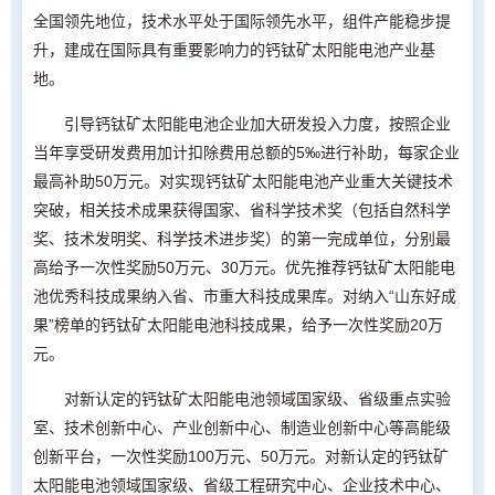
全国领先地位，技术水平处于国际领先水平，组件产能稳步提
升，建成在国际具有重要影响力的钙钛矿太阳能电池产业基
地。
引导钙钛矿太阳能电池企业加大研发投入力度，按照企业
当年享受研发费用加计扣除费用总额的5‰进行补助，每家企业
最高补助50万元。对实现钙钛矿太阳能电池产业重大关键技术
突破，相关技术成果获得国家、省科学技术奖（包括自然科学
奖、技术发明奖、科学技术进步奖）的第一完成单位，分别最
高给予一次性奖励50万元、30万元。优先推荐钙钛矿太阳能电
池优秀科技成果纳入省、市重大科技成果库。对纳入“山东好成
果”榜单的钙钛矿太阳能电池科技成果，给予一次性奖励20万
元。
对新认定的钙钛矿太阳能电池领域国家级、省级重点实验
室、技术创新中心、产业创新中心、制造业创新中心等高能级
创新平台，一次性奖励100万元、50万元。对新认定的钙钛矿
太阳能电池领域国家级、省级工程研究中心、企业技术中心、