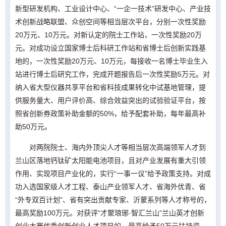
新型研发机构、工业设计中心、“一企一技术”研发中心、产业技
术创新战略联盟、众创空间等相当层次平台，分别一次性奖励
20万元、10万元。对新认定的院士工作站，一次性奖励20万
元。对成功设立国家博士后科研工作站和省博士后创新实践基
地的，一次性奖励20万元、10万元，每接收一名博士毕业生入
站进行博士后研究工作，完成开题报告后一次性奖励5万元。对
纳入省大型仪器共享平台和省科技成果转化中试基地管理，提
供服务量大、用户评价高、综合效益突出的试验验证平台，按
照省创新券政策补助金额的50%，给予配套补助，每年最高补
助50万元。
对两院院士、海内外顶尖人才等相当层次高端领军人才到
兰山区落地钙钛矿太阳能电池项目，且对产业发展有重大引领
作用、实现项目产业化的，实行“一事一议”给予政策支持。对成
功入选国家级人才工程、泰山产业领军人才、省海外优青、省
“外专双百计划”、省有突出贡献专家、沂蒙系列等人才称号的，
最高奖励100万元。对获评“才聚琅琊·智汇兰山”兰山英才创新