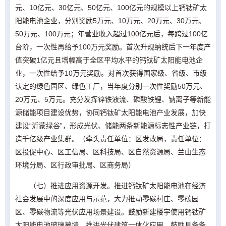
元、10亿元、30亿元、50亿元、100亿元的规模以上钙钛矿太
阳能电池企业，分别奖励5万元、10万元、20万元、30万元、
50万元、100万元；年营业收入超过100亿元后，每跨过100亿
台阶，一次性再给予100万元奖励。首次升规纳统后下一年度产
值突破1亿元且增幅高于全区平均水平的钙钛矿太阳能电池企
业，一次性给予10万元奖励。对首次获得国家级、省级、市级
认定的绿色园区、绿色工厂，当年度分别一次性奖励50万元、
20万元、5万元。充分发挥锌铁液流、磷酸铁锂、钠离子等新能
源储能项目建设优势，协同钙钛矿太阳能电池产业发展，加快
建设“沂蒙绿谷”，形成光伏、储能两条新能源标志性产业链，打
造千亿级产业集群。（牵头责任单位：区发改局，责任单位：
区投促中心、区工信局、区科技局、区自然资源局、兰山生态
环境分局、区行政审批局、区商务局）
（七）推进应用资源开发。推进钙钛矿太阳能电池在经济
社会发展中的深度应用与示范，大力推动零碳村庄、零碳园
区、零碳物流等光伏应用场景建设。鼓励新建楼宇使用钙钛矿
太阳能电池玻璃幕墙，推进光伏建筑一体化应用。鼓励具备条