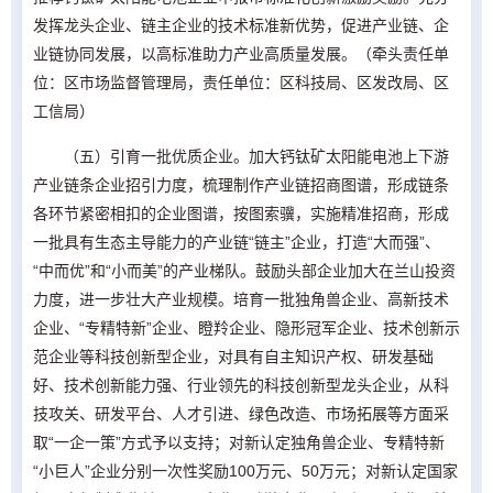
发挥龙头企业、链主企业的技术标准新优势，促进产业链、企
业链协同发展，以高标准助力产业高质量发展。（牵头责任单
位：区市场监督管理局，责任单位：区科技局、区发改局、区
工信局）
（五）引育一批优质企业。加大钙钛矿太阳能电池上下游
产业链条企业招引力度，梳理制作产业链招商图谱，形成链条
各环节紧密相扣的企业图谱，按图索骥，实施精准招商，形成
一批具有生态主导能力的产业链“链主”企业，打造“大而强”、
“中而优”和“小而美”的产业梯队。鼓励头部企业加大在兰山投资
力度，进一步壮大产业规模。培育一批独角兽企业、高新技术
企业、“专精特新”企业、瞪羚企业、隐形冠军企业、技术创新示
范企业等科技创新型企业，对具有自主知识产权、研发基础
好、技术创新能力强、行业领先的科技创新型龙头企业，从科
技攻关、研发平台、人才引进、绿色改造、市场拓展等方面采
取“一企一策”方式予以支持；对新认定独角兽企业、专精特新
“小巨人”企业分别一次性奖励100万元、50万元；对新认定国家