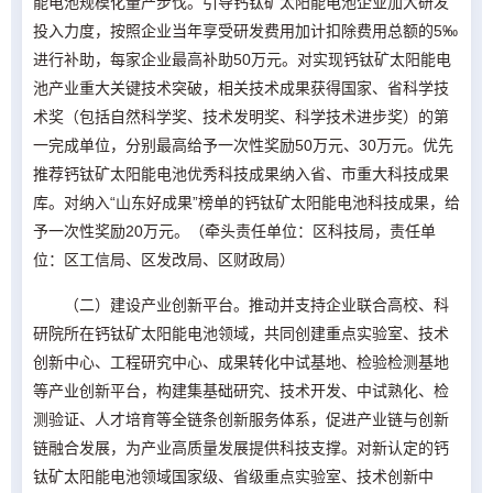
能电池规模化量产步伐。引导钙钛矿太阳能电池企业加大研发
投入力度，按照企业当年享受研发费用加计扣除费用总额的5‰
进行补助，每家企业最高补助50万元。对实现钙钛矿太阳能电
池产业重大关键技术突破，相关技术成果获得国家、省科学技
术奖（包括自然科学奖、技术发明奖、科学技术进步奖）的第
一完成单位，分别最高给予一次性奖励50万元、30万元。优先
推荐钙钛矿太阳能电池优秀科技成果纳入省、市重大科技成果
库。对纳入“山东好成果”榜单的钙钛矿太阳能电池科技成果，给
予一次性奖励20万元。（牵头责任单位：区科技局，责任单
位：区工信局、区发改局、区财政局）
（二）建设产业创新平台。推动并支持企业联合高校、科
研院所在钙钛矿太阳能电池领域，共同创建重点实验室、技术
创新中心、工程研究中心、成果转化中试基地、检验检测基地
等产业创新平台，构建集基础研究、技术开发、中试熟化、检
测验证、人才培育等全链条创新服务体系，促进产业链与创新
链融合发展，为产业高质量发展提供科技支撑。对新认定的钙
钛矿太阳能电池领域国家级、省级重点实验室、技术创新中