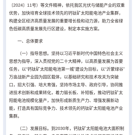
〔2024〕11号）等文件精神，依托我区光伏与储能产业的双重
优势，加快培育全球技术领先的钙钛矿太阳能电池产业集群，
构建全区经济高质量发展的重要增长极和动力源，助力全省绿
色低碳高质量发展先行区建设，制定本实施方案。
一、总体要求
（一）指导思想。坚持以习近平新时代中国特色社会主义
思想为指导，深入贯彻党的二十大精神，以高质量发展为首要
任务，以“钙钛矿太阳能电池第一城”建设为目标，以“沂蒙绿谷”
万亩战新产业园为园区载体，以基础研究和技术攻关为突破
口，招大引强、培大育强，坚持市场主导、政府引导，协同推
进技术创新和成果转化，着力锻长板、补短板，推动钙钛矿太
阳能电池规模化量产，加快形成新质生产力、增强发展新动
能，打造具有国际竞争力、技术领先的钙钛矿太阳能电池产业
集群。
（二）发展目标。到2030年，钙钛矿太阳能电池大面积制